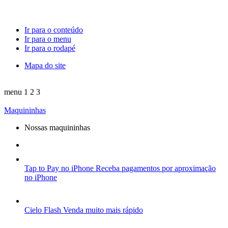
Ir para o conteúdo
Ir para o menu
Ir para o rodapé
Mapa do site
menu
1
2
3
Maquininhas
Nossas maquininhas
Tap to Pay no iPhone
Receba pagamentos por aproximação
no iPhone
Cielo Flash
Venda muito mais rápido