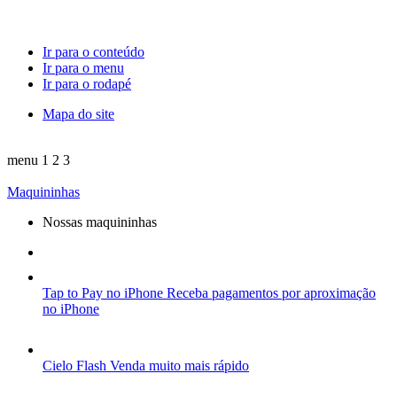
Ir para o conteúdo
Ir para o menu
Ir para o rodapé
Mapa do site
menu
1
2
3
Maquininhas
Nossas maquininhas
Tap to Pay no iPhone
Receba pagamentos por aproximação
no iPhone
Cielo Flash
Venda muito mais rápido