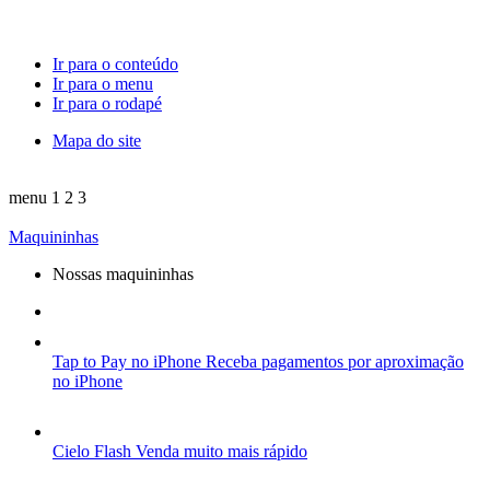
Ir para o conteúdo
Ir para o menu
Ir para o rodapé
Mapa do site
menu
1
2
3
Maquininhas
Nossas maquininhas
Tap to Pay no iPhone
Receba pagamentos por aproximação
no iPhone
Cielo Flash
Venda muito mais rápido