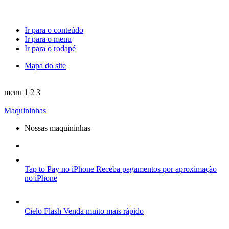
Ir para o conteúdo
Ir para o menu
Ir para o rodapé
Mapa do site
menu
1
2
3
Maquininhas
Nossas maquininhas
Tap to Pay no iPhone
Receba pagamentos por aproximação
no iPhone
Cielo Flash
Venda muito mais rápido